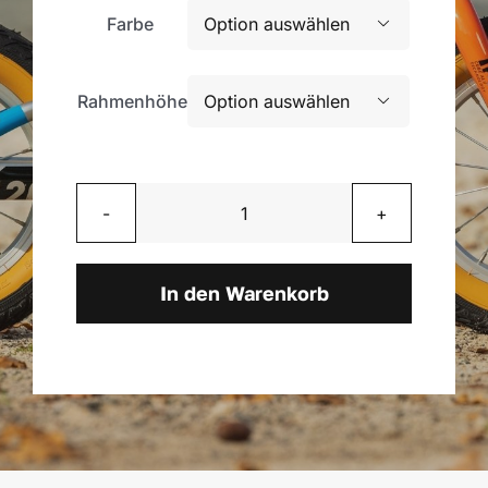
Farbe

Rahmenhöhe

Cube
Acid
260
In den Warenkorb
Disc
actionteam
Menge