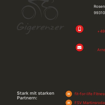
Rosen
99310
+49
Arn
Stark mit starken
fit-for-life Fitn
Partnern:
FSV Martinsroda